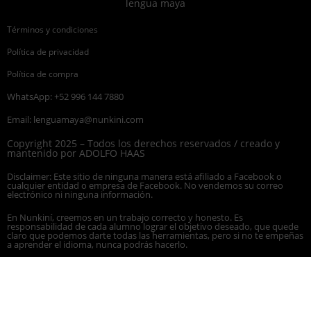
Términos y condiciones
Política de privacidad
Política de compra
WhatsApp: +52 996 144 7880
Email:
lenguamaya@nunkini.com
Copyright 2025 – Todos los derechos reservados / creado y
mantenido por ADOLFO HAAS
Disclaimer: Este sitio de ninguna manera está afiliado a Facebook o
cualquier entidad o empresa de Facebook. No vendemos su correo
electrónico ni ninguna información.
En Nunkiní, creemos en un trabajo correcto y honesto. Es
responsabilidad de cada alumno lograr el objetivo deseado, que quede
claro que podemos darte todas las herramientas, pero si no te empeñas
a aprender el idioma, nunca podrás hacerlo.