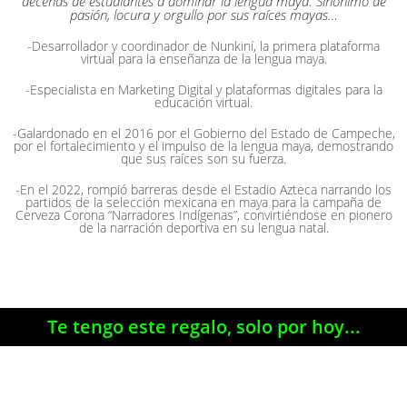
decenas de estudiantes a dominar la lengua maya. Sinónimo de
pasión, locura y orgullo por sus raíces mayas…
-Desarrollador y coordinador de Nunkiní, la primera plataforma
virtual para la enseñanza de la lengua maya.
-Especialista en Marketing Digital y plataformas digitales para la
educación virtual.
-Galardonado en el 2016 por el Gobierno del Estado de Campeche,
por el fortalecimiento y el impulso de la lengua maya, demostrando
que sus raíces son su fuerza.
-En el 2022, rompió barreras desde el Estadio Azteca narrando los
partidos de la selección mexicana en maya para la campaña de
Cerveza Corona “Narradores Indígenas”, convirtiéndose en pionero
de la narración deportiva en su lengua natal.
Te tengo este regalo, solo por hoy...